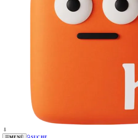
MENÜ
SUCHE