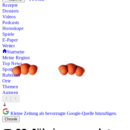
Rezepte
Dossiers
Videos
Podcasts
Horoskope
Spiele
E-Paper
Wetter
Startseite
Meine Region
Top News
Sport
Rubriken
Orte
Themen
Autoren
Kleine Zeitung als bevorzugte Google-Quelle hinzufügen.
Chronik