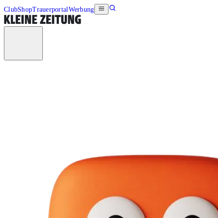
Club
Shop
Trauerportal
Werbung