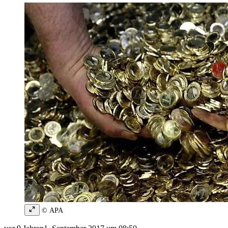
© APA