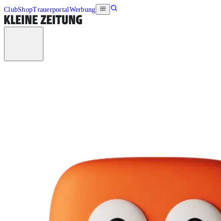
Club
Shop
Trauerportal
Werbung