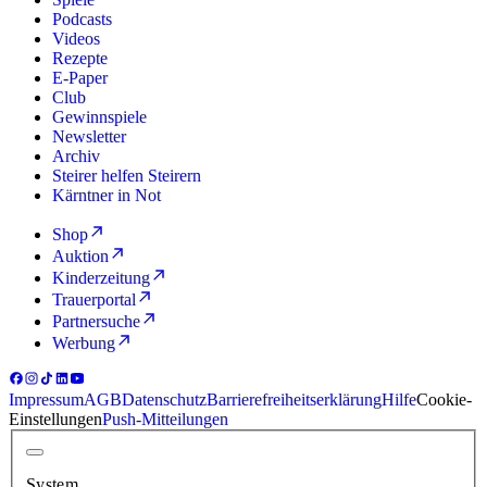
Podcasts
Videos
Rezepte
E-Paper
Club
Gewinnspiele
Newsletter
Archiv
Steirer helfen Steirern
Kärntner in Not
Shop
Auktion
Kinderzeitung
Trauerportal
Partnersuche
Werbung
Impressum
AGB
Datenschutz
Barrierefreiheitserklärung
Hilfe
Cookie-
Einstellungen
Push-Mitteilungen
System