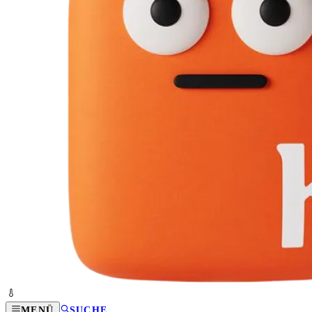
MENÜ
SUCHE