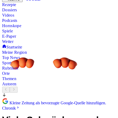
Rezepte
Dossiers
Videos
Podcasts
Horoskope
Spiele
E-Paper
Wetter
Startseite
Meine Region
Top News
Sport
Rubriken
Orte
Themen
Autoren
Kleine Zeitung als bevorzugte Google-Quelle hinzufügen.
Chronik