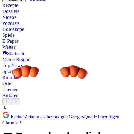
Rezepte
Dossiers
Videos
Podcasts
Horoskope
Spiele
E-Paper
Wetter
Startseite
Meine Region
Top News
Sport
Rubriken
Orte
Themen
Autoren
Kleine Zeitung als bevorzugte Google-Quelle hinzufügen.
Chronik