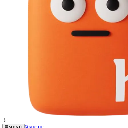
MENÜ
SUCHE