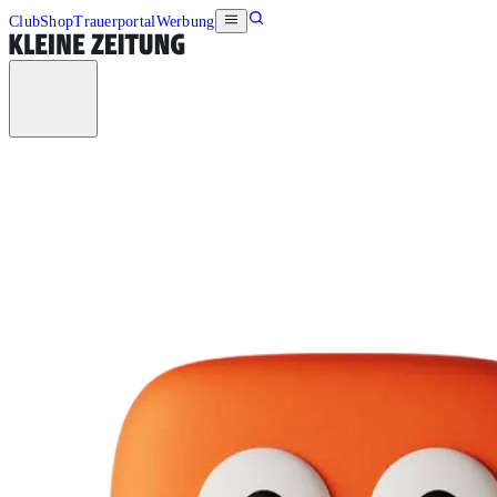
Club
Shop
Trauerportal
Werbung