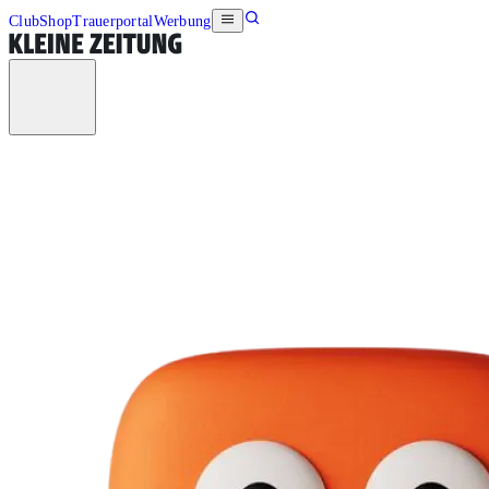
Club
Shop
Trauerportal
Werbung