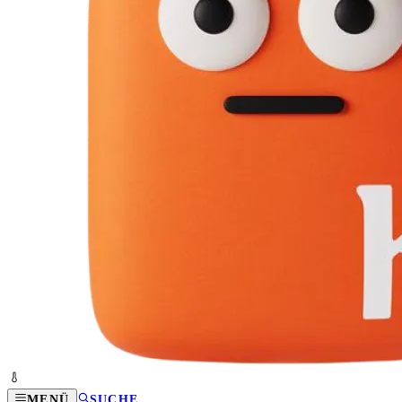
MENÜ
SUCHE