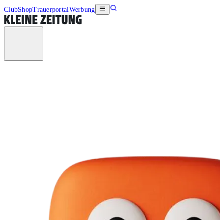
Club
Shop
Trauerportal
Werbung