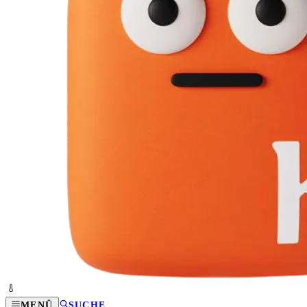
MENÜ
SUCHE