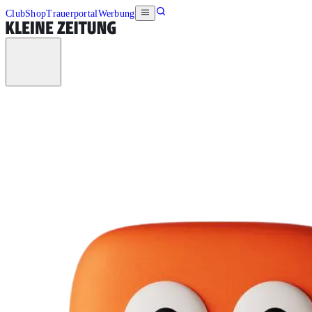
Club
Shop
Trauerportal
Werbung