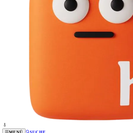
MENÜ
SUCHE