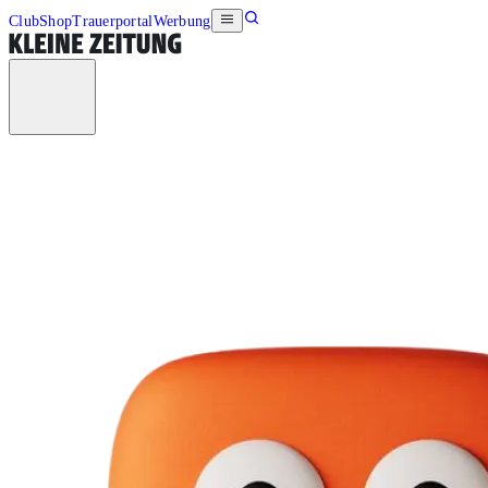
Club
Shop
Trauerportal
Werbung