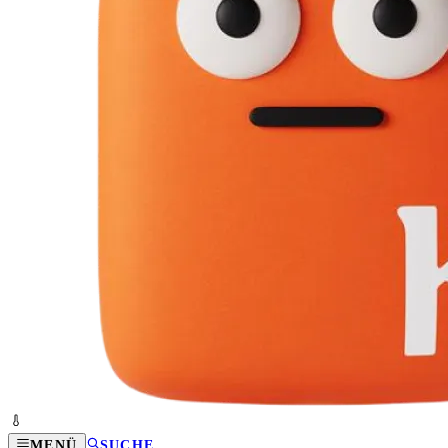
MENÜ
SUCHE