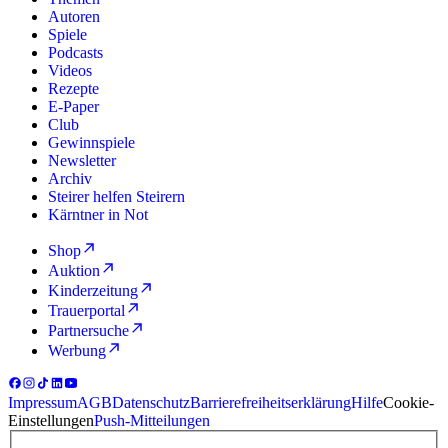
Autoren
Spiele
Podcasts
Videos
Rezepte
E-Paper
Club
Gewinnspiele
Newsletter
Archiv
Steirer helfen Steirern
Kärntner in Not
Shop
Auktion
Kinderzeitung
Trauerportal
Partnersuche
Werbung
Impressum
AGB
Datenschutz
Barrierefreiheitserklärung
Hilfe
Cookie-
Einstellungen
Push-Mitteilungen