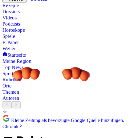
Rezepte
Dossiers
Videos
Podcasts
Horoskope
Spiele
E-Paper
Wetter
Startseite
Meine Region
Top News
Sport
Rubriken
Orte
Themen
Autoren
Kleine Zeitung als bevorzugte Google-Quelle hinzufügen.
Chronik