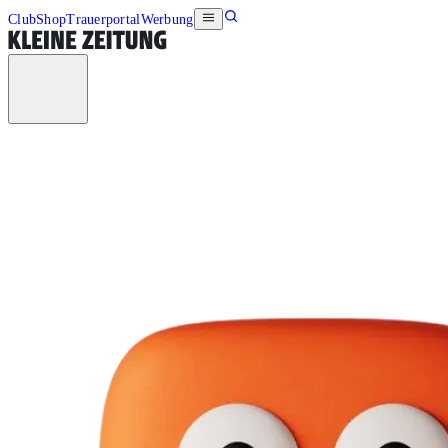
Club
Shop
Trauerportal
Werbung