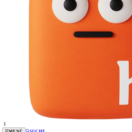
MENÜ
SUCHE