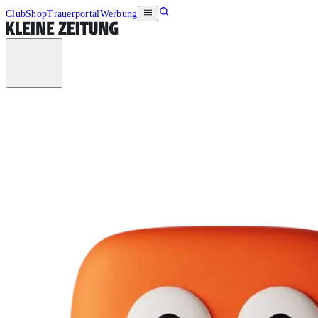
Club
Shop
Trauerportal
Werbung