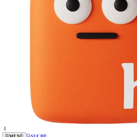
MENÜ
SUCHE