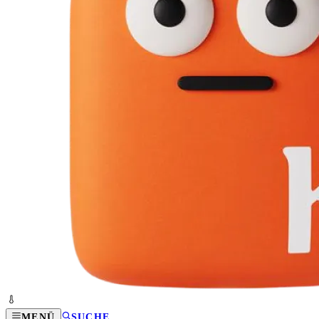
MENÜ
SUCHE