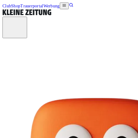
Club
Shop
Trauerportal
Werbung