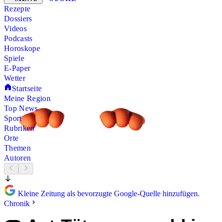
Rezepte
Dossiers
Videos
Podcasts
Horoskope
Spiele
E-Paper
Wetter
Startseite
Meine Region
Top News
Sport
Rubriken
Orte
Themen
Autoren
Kleine Zeitung als bevorzugte Google-Quelle hinzufügen.
Chronik