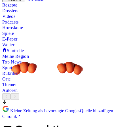
Rezepte
Dossiers
Videos
Podcasts
Horoskope
Spiele
E-Paper
Wetter
Startseite
Meine Region
Top News
Sport
Rubriken
Orte
Themen
Autoren
Kleine Zeitung als bevorzugte Google-Quelle hinzufügen.
Chronik