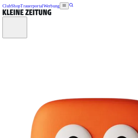
Club
Shop
Trauerportal
Werbung