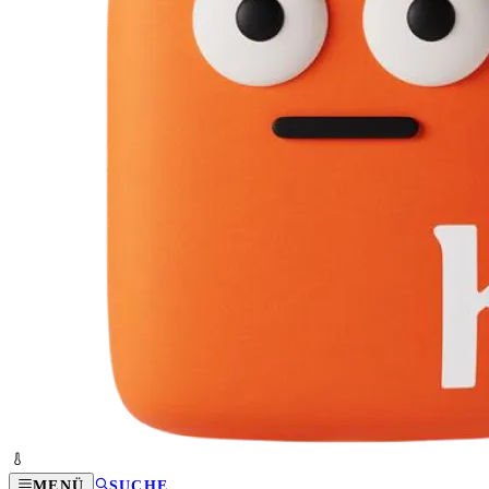
MENÜ
SUCHE