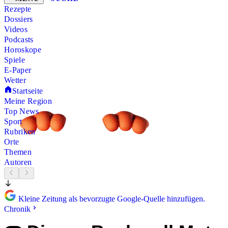
Rezepte
Dossiers
Videos
Podcasts
Horoskope
Spiele
E-Paper
Wetter
Startseite
Meine Region
Top News
Sport
Rubriken
Orte
Themen
Autoren
Kleine Zeitung als bevorzugte Google-Quelle hinzufügen.
Chronik