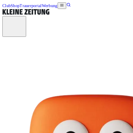
Club
Shop
Trauerportal
Werbung