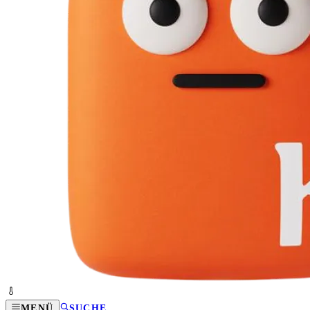
MENÜ
SUCHE