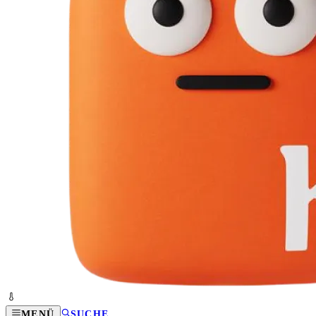
MENÜ
SUCHE