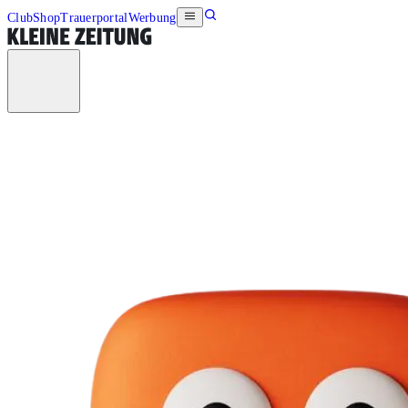
Club
Shop
Trauerportal
Werbung