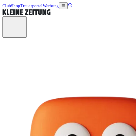
Club
Shop
Trauerportal
Werbung