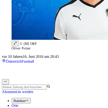
© [M] ORF
Oliver Polzer
vor 10 Jahren
16. Juni 2016 um 20:43
Österreich
Fussball
Abonnent:in werden
Rubriken
Orte