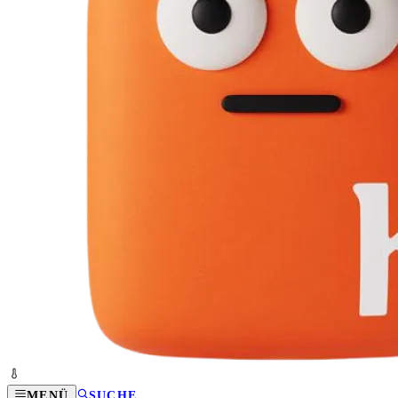
MENÜ
SUCHE