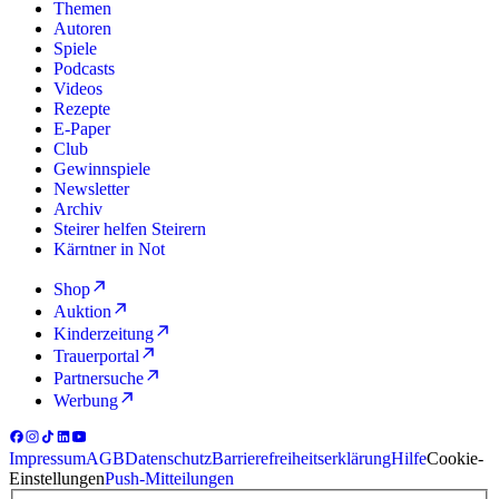
Themen
Autoren
Spiele
Podcasts
Videos
Rezepte
E-Paper
Club
Gewinnspiele
Newsletter
Archiv
Steirer helfen Steirern
Kärntner in Not
Shop
Auktion
Kinderzeitung
Trauerportal
Partnersuche
Werbung
Impressum
AGB
Datenschutz
Barrierefreiheitserklärung
Hilfe
Cookie-
Einstellungen
Push-Mitteilungen