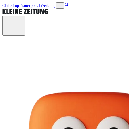
Club
Shop
Trauerportal
Werbung