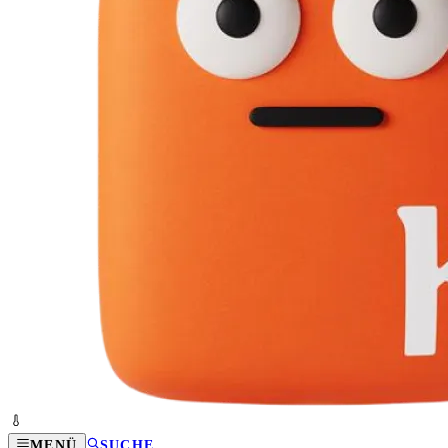
MENÜ
SUCHE