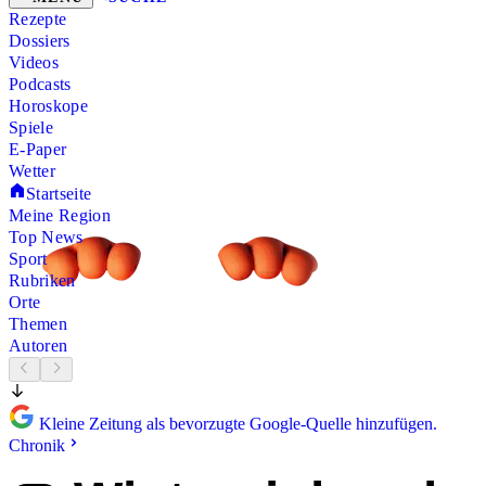
Rezepte
Dossiers
Videos
Podcasts
Horoskope
Spiele
E-Paper
Wetter
Startseite
Meine Region
Top News
Sport
Rubriken
Orte
Themen
Autoren
Kleine Zeitung als bevorzugte Google-Quelle hinzufügen.
Chronik