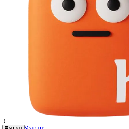
MENÜ
SUCHE