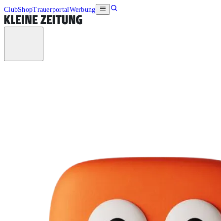
Club
Shop
Trauerportal
Werbung