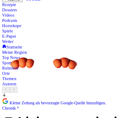
Rezepte
Dossiers
Videos
Podcasts
Horoskope
Spiele
E-Paper
Wetter
Startseite
Meine Region
Top News
Sport
Rubriken
Orte
Themen
Autoren
Kleine Zeitung als bevorzugte Google-Quelle hinzufügen.
Chronik