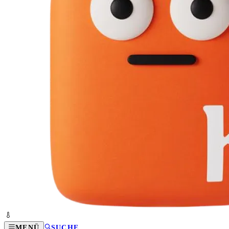
MENÜ
SUCHE