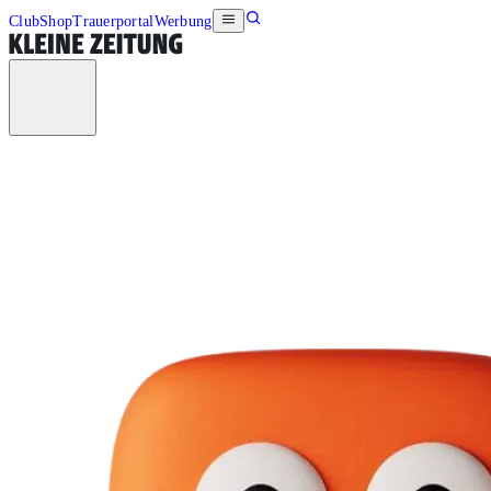
Club
Shop
Trauerportal
Werbung