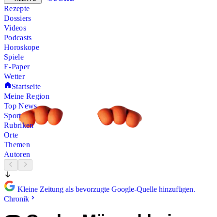
Rezepte
Dossiers
Videos
Podcasts
Horoskope
Spiele
E-Paper
Wetter
Startseite
Meine Region
Top News
Sport
Rubriken
Orte
Themen
Autoren
Kleine Zeitung als bevorzugte Google-Quelle hinzufügen.
Chronik