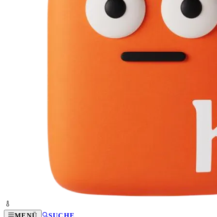
MENÜ
SUCHE