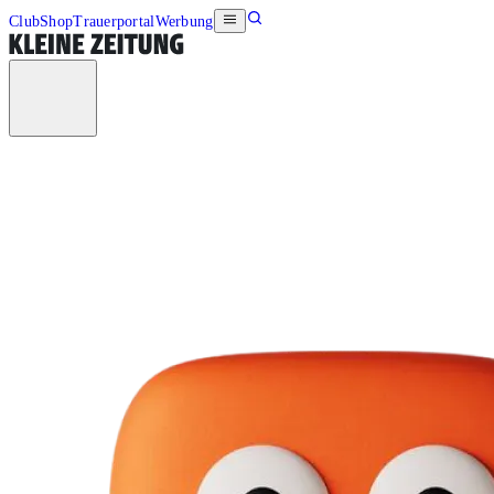
Club
Shop
Trauerportal
Werbung