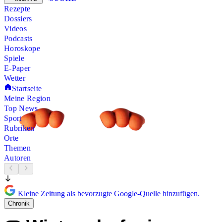
Rezepte
Dossiers
Videos
Podcasts
Horoskope
Spiele
E-Paper
Wetter
Startseite
Meine Region
Top News
Sport
Rubriken
Orte
Themen
Autoren
Kleine Zeitung als bevorzugte Google-Quelle hinzufügen.
Chronik