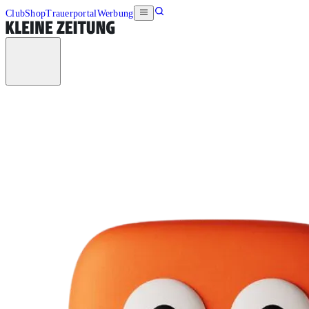
Club
Shop
Trauerportal
Werbung