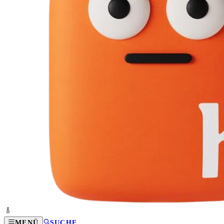
MENÜ
SUCHE