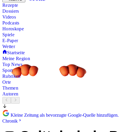
Rezepte
Dossiers
Videos
Podcasts
Horoskope
Spiele
E-Paper
Wetter
Startseite
Meine Region
Top News
Sport
Rubriken
Orte
Themen
Autoren
Kleine Zeitung als bevorzugte Google-Quelle hinzufügen.
Chronik