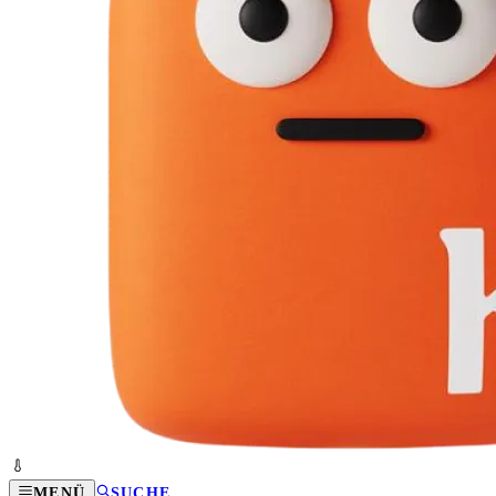
MENÜ
SUCHE