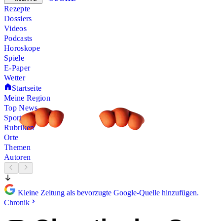
Rezepte
Dossiers
Videos
Podcasts
Horoskope
Spiele
E-Paper
Wetter
Startseite
Meine Region
Top News
Sport
Rubriken
Orte
Themen
Autoren
Kleine Zeitung als bevorzugte Google-Quelle hinzufügen.
Chronik