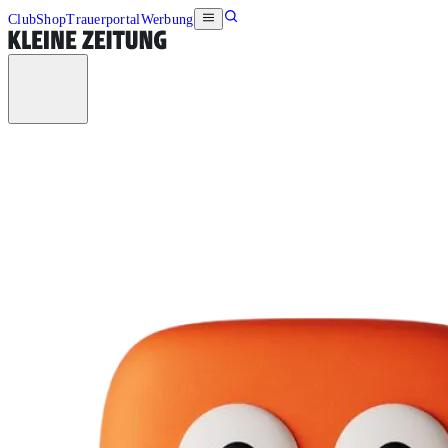
Club
Shop
Trauerportal
Werbung