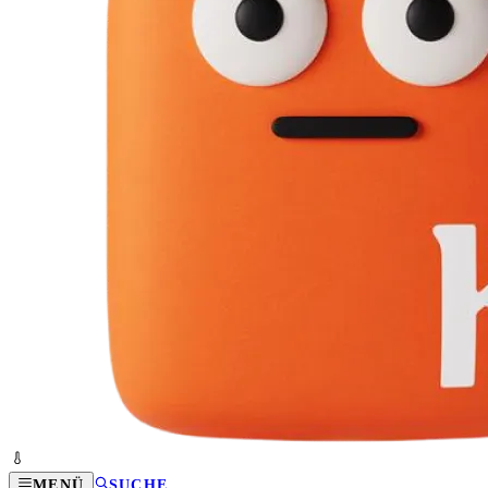
MENÜ
SUCHE