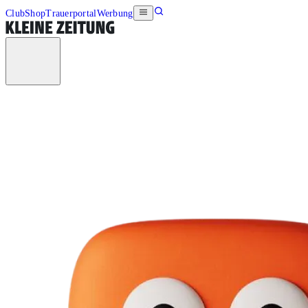
Club
Shop
Trauerportal
Werbung