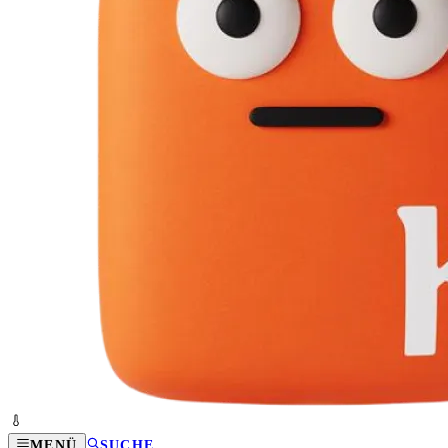
MENÜ
SUCHE