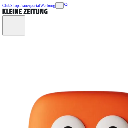
Club
Shop
Trauerportal
Werbung