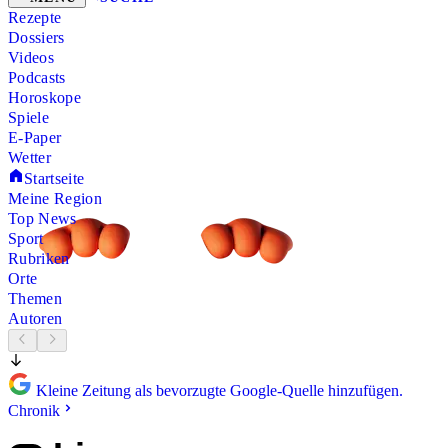
Rezepte
Dossiers
Videos
Podcasts
Horoskope
Spiele
E-Paper
Wetter
Startseite
Meine Region
Top News
Sport
Rubriken
Orte
Themen
Autoren
Kleine Zeitung als bevorzugte Google-Quelle hinzufügen.
Chronik