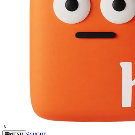
MENÜ
SUCHE