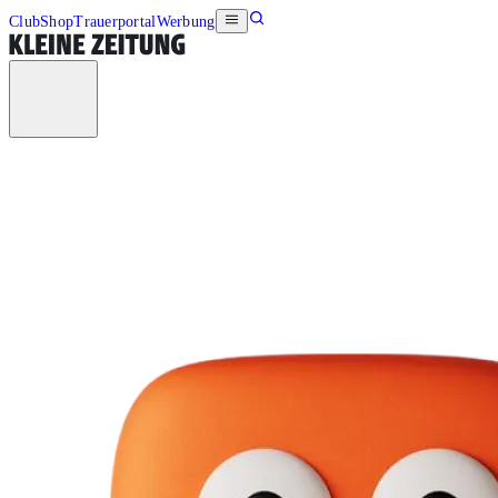
Club
Shop
Trauerportal
Werbung