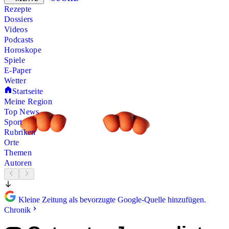
Rezepte
Dossiers
Videos
Podcasts
Horoskope
Spiele
E-Paper
Wetter
Startseite
Meine Region
Top News
Sport
Rubriken
Orte
Themen
Autoren
Kleine Zeitung als bevorzugte Google-Quelle hinzufügen.
Chronik