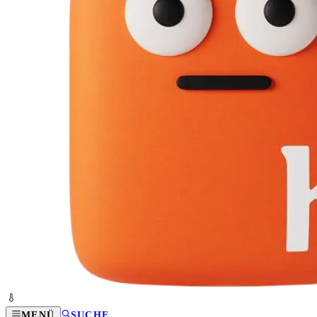
MENÜ
SUCHE