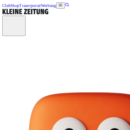
Club
Shop
Trauerportal
Werbung