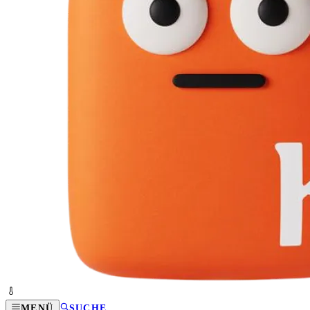
MENÜ
SUCHE