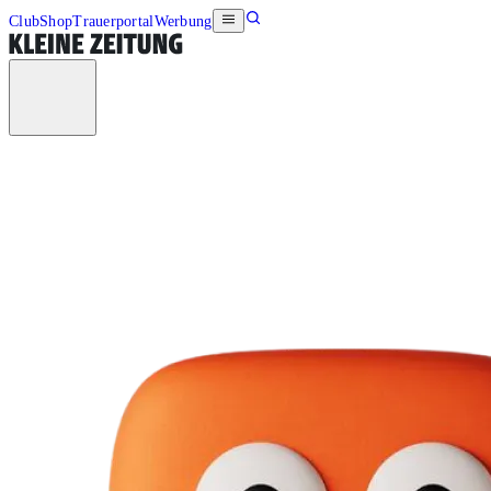
Club
Shop
Trauerportal
Werbung