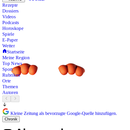
Rezepte
Dossiers
Videos
Podcasts
Horoskope
Spiele
E-Paper
Wetter
Startseite
Meine Region
Top News
Sport
Rubriken
Orte
Themen
Autoren
Kleine Zeitung als bevorzugte Google-Quelle hinzufügen.
Chronik