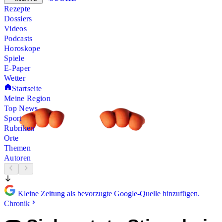
Rezepte
Dossiers
Videos
Podcasts
Horoskope
Spiele
E-Paper
Wetter
Startseite
Meine Region
Top News
Sport
Rubriken
Orte
Themen
Autoren
Kleine Zeitung als bevorzugte Google-Quelle hinzufügen.
Chronik