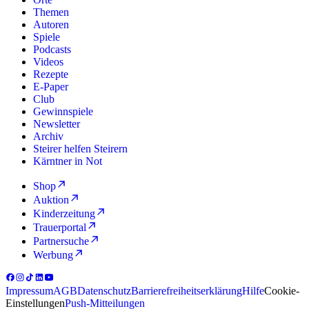
Themen
Autoren
Spiele
Podcasts
Videos
Rezepte
E-Paper
Club
Gewinnspiele
Newsletter
Archiv
Steirer helfen Steirern
Kärntner in Not
Shop
Auktion
Kinderzeitung
Trauerportal
Partnersuche
Werbung
Impressum
AGB
Datenschutz
Barrierefreiheitserklärung
Hilfe
Cookie-
Einstellungen
Push-Mitteilungen