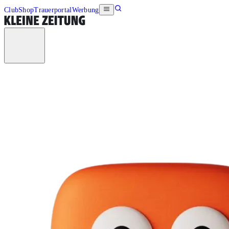
Club
Shop
Trauerportal
Werbung