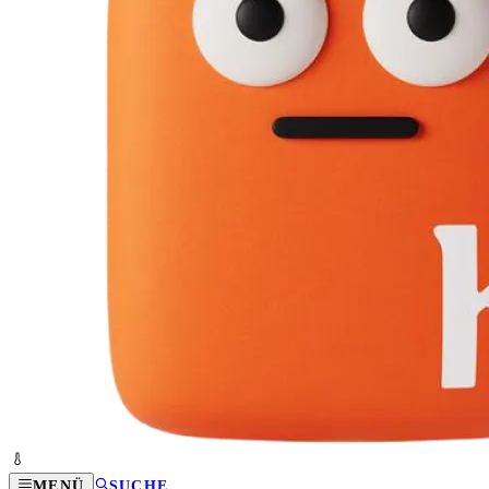
MENÜ
SUCHE