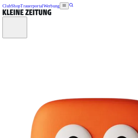
Club
Shop
Trauerportal
Werbung