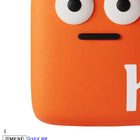
MENÜ
SUCHE