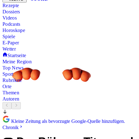
Rezepte
Dossiers
Videos
Podcasts
Horoskope
Spiele
E-Paper
Wetter
Startseite
Meine Region
Top News
Sport
Rubriken
Orte
Themen
Autoren
Kleine Zeitung als bevorzugte Google-Quelle hinzufügen.
Chronik