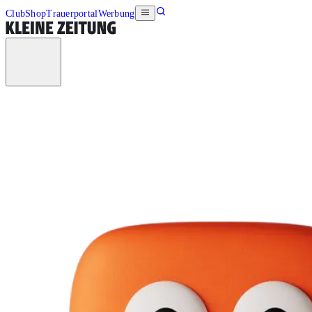
Club
Shop
Trauerportal
Werbung