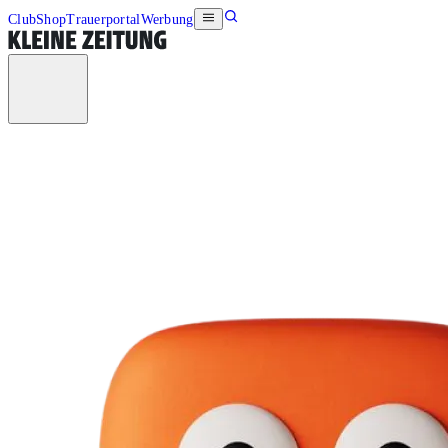
Club
Shop
Trauerportal
Werbung