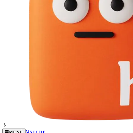
MENÜ
SUCHE