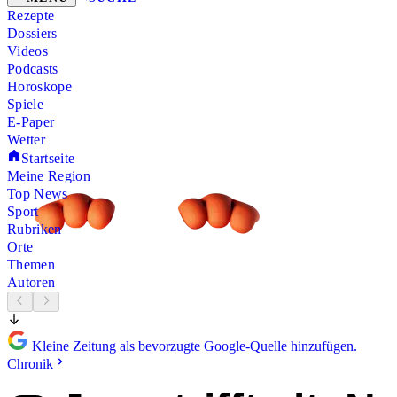
Rezepte
Dossiers
Videos
Podcasts
Horoskope
Spiele
E-Paper
Wetter
Startseite
Meine Region
Top News
Sport
Rubriken
Orte
Themen
Autoren
Kleine Zeitung als bevorzugte Google-Quelle hinzufügen.
Chronik