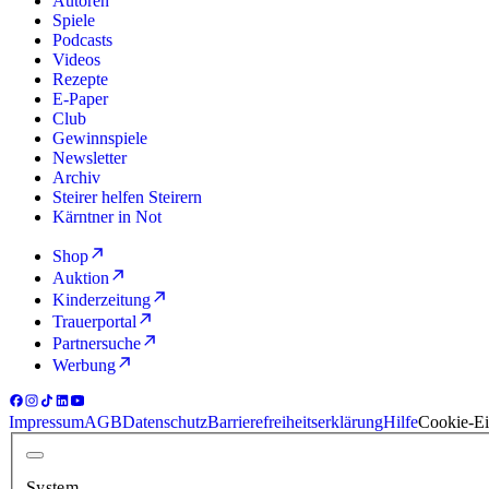
Autoren
Spiele
Podcasts
Videos
Rezepte
E-Paper
Club
Gewinnspiele
Newsletter
Archiv
Steirer helfen Steirern
Kärntner in Not
Shop
Auktion
Kinderzeitung
Trauerportal
Partnersuche
Werbung
Impressum
AGB
Datenschutz
Barrierefreiheitserklärung
Hilfe
Cookie-Ei
System