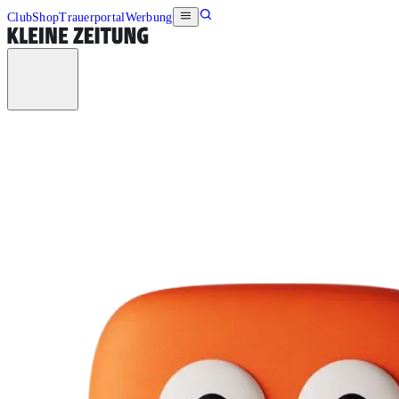
Club
Shop
Trauerportal
Werbung