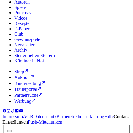
Autoren
Spiele
Podcasts
Videos
Rezepte
E-Paper
Club
Gewinnspiele
Newsletter
Archiv
Steirer helfen Steirern
Kärntner in Not
Shop
Auktion
Kinderzeitung
Trauerportal
Partnersuche
Werbung
Impressum
AGB
Datenschutz
Barrierefreiheitserklärung
Hilfe
Cookie-
Einstellungen
Push-Mitteilungen