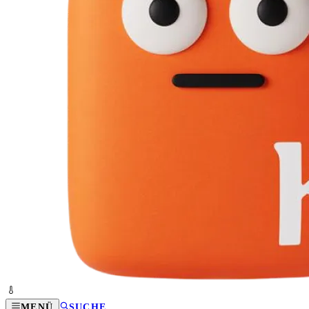
MENÜ
SUCHE