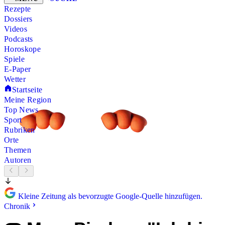
Rezepte
Dossiers
Videos
Podcasts
Horoskope
Spiele
E-Paper
Wetter
Startseite
Meine Region
Top News
Sport
Rubriken
Orte
Themen
Autoren
Kleine Zeitung als bevorzugte Google-Quelle hinzufügen.
Chronik