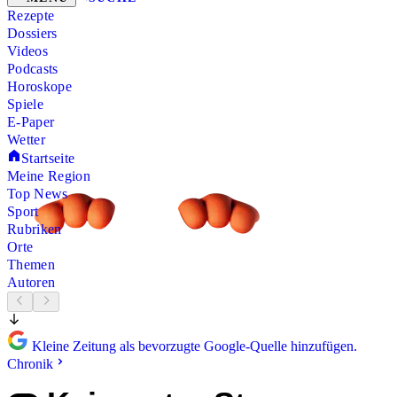
Rezepte
Dossiers
Videos
Podcasts
Horoskope
Spiele
E-Paper
Wetter
Startseite
Meine Region
Top News
Sport
Rubriken
Orte
Themen
Autoren
Kleine Zeitung als bevorzugte Google-Quelle hinzufügen.
Chronik