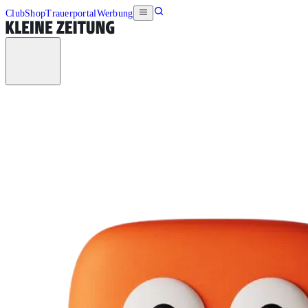
Club
Shop
Trauerportal
Werbung