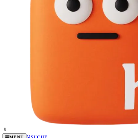
MENÜ
SUCHE