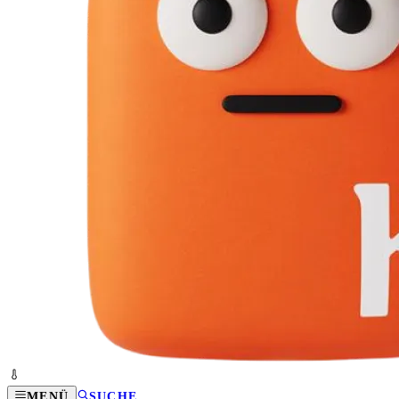
MENÜ
SUCHE