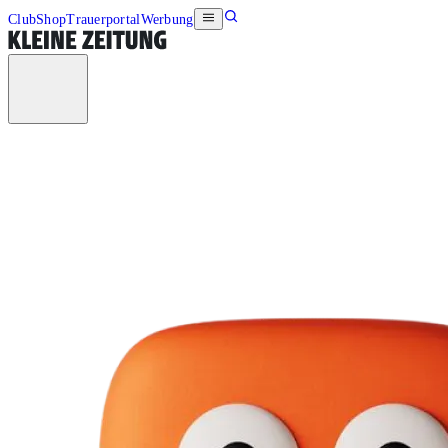
Club
Shop
Trauerportal
Werbung