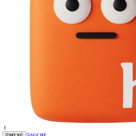
MENÜ
SUCHE