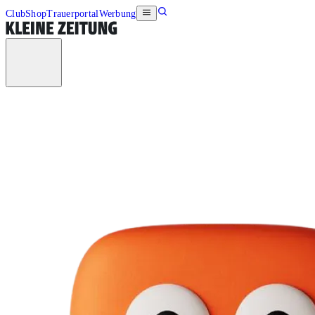
Club
Shop
Trauerportal
Werbung