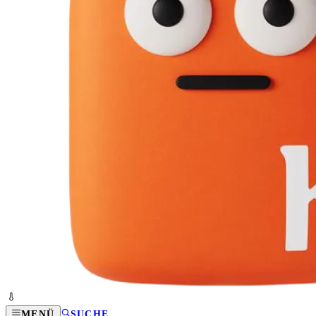
MENÜ
SUCHE