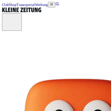
Club
Shop
Trauerportal
Werbung