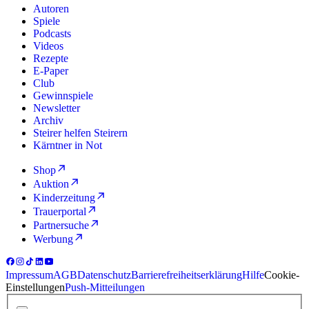
Autoren
Spiele
Podcasts
Videos
Rezepte
E-Paper
Club
Gewinnspiele
Newsletter
Archiv
Steirer helfen Steirern
Kärntner in Not
Shop
Auktion
Kinderzeitung
Trauerportal
Partnersuche
Werbung
Impressum
AGB
Datenschutz
Barrierefreiheitserklärung
Hilfe
Cookie-
Einstellungen
Push-Mitteilungen