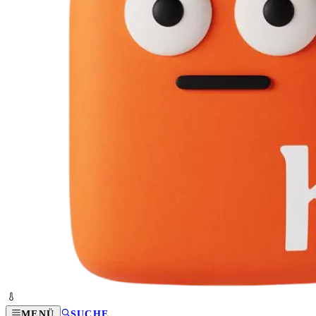
MENÜ
SUCHE