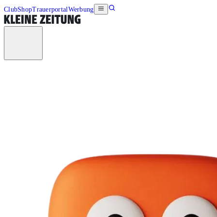
Club
Shop
Trauerportal
Werbung