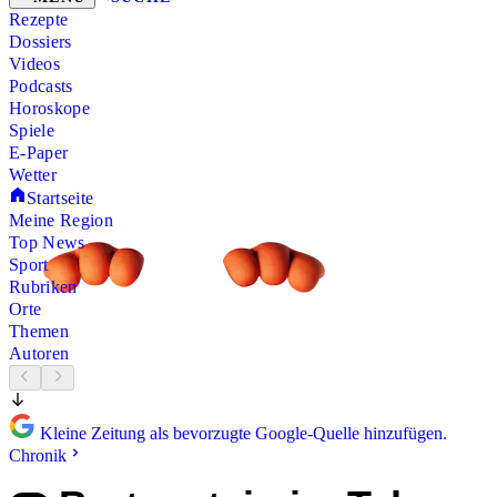
Rezepte
Dossiers
Videos
Podcasts
Horoskope
Spiele
E-Paper
Wetter
Startseite
Meine Region
Top News
Sport
Rubriken
Orte
Themen
Autoren
Kleine Zeitung als bevorzugte Google-Quelle hinzufügen.
Chronik