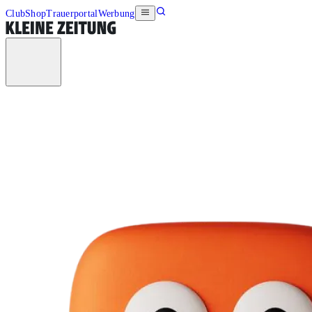
Club
Shop
Trauerportal
Werbung