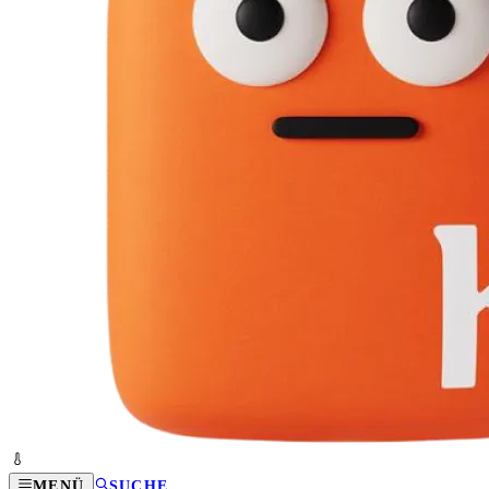
MENÜ
SUCHE