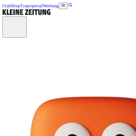
Club
Shop
Trauerportal
Werbung