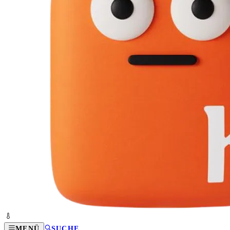
MENÜ
SUCHE