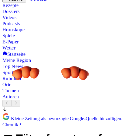
Rezepte
Dossiers
Videos
Podcasts
Horoskope
Spiele
E-Paper
Wetter
Startseite
Meine Region
Top News
Sport
Rubriken
Orte
Themen
Autoren
Kleine Zeitung als bevorzugte Google-Quelle hinzufügen.
Chronik