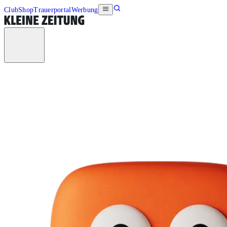
Club
Shop
Trauerportal
Werbung