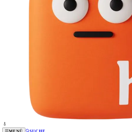
MENÜ
SUCHE