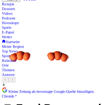
Rezepte
Dossiers
Videos
Podcasts
Horoskope
Spiele
E-Paper
Wetter
Startseite
Meine Region
Top News
Sport
Rubriken
Orte
Themen
Autoren
Kleine Zeitung als bevorzugte Google-Quelle hinzufügen.
Chronik