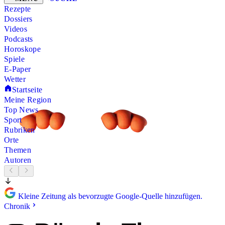
Rezepte
Dossiers
Videos
Podcasts
Horoskope
Spiele
E-Paper
Wetter
Startseite
Meine Region
Top News
Sport
Rubriken
Orte
Themen
Autoren
Kleine Zeitung als bevorzugte Google-Quelle hinzufügen.
Chronik