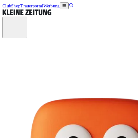
Club
Shop
Trauerportal
Werbung