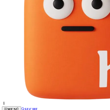
MENÜ
SUCHE