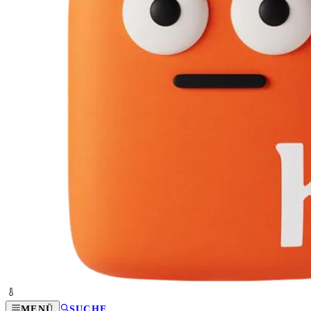
MENÜ
SUCHE