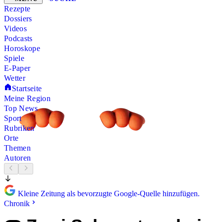
Rezepte
Dossiers
Videos
Podcasts
Horoskope
Spiele
E-Paper
Wetter
Startseite
Meine Region
Top News
Sport
Rubriken
Orte
Themen
Autoren
Kleine Zeitung als bevorzugte Google-Quelle hinzufügen.
Chronik