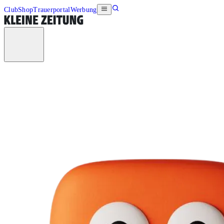
Club
Shop
Trauerportal
Werbung