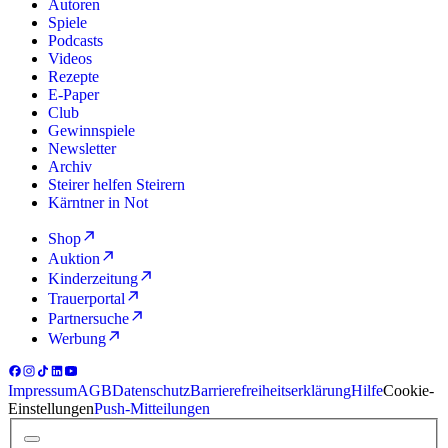
Autoren
Spiele
Podcasts
Videos
Rezepte
E-Paper
Club
Gewinnspiele
Newsletter
Archiv
Steirer helfen Steirern
Kärntner in Not
Shop
Auktion
Kinderzeitung
Trauerportal
Partnersuche
Werbung
Impressum
AGB
Datenschutz
Barrierefreiheitserklärung
Hilfe
Cookie-
Einstellungen
Push-Mitteilungen