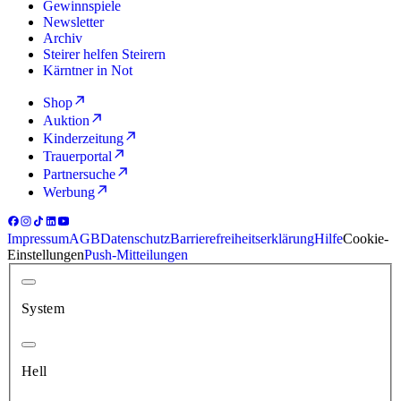
Gewinnspiele
Newsletter
Archiv
Steirer helfen Steirern
Kärntner in Not
Shop
Auktion
Kinderzeitung
Trauerportal
Partnersuche
Werbung
Impressum
AGB
Datenschutz
Barrierefreiheitserklärung
Hilfe
Cookie-
Einstellungen
Push-Mitteilungen
System
Hell