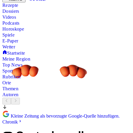
Rezepte
Dossiers
Videos
Podcasts
Horoskope
Spiele
E-Paper
Wetter
Startseite
Meine Region
Top News
Sport
Rubriken
Orte
Themen
Autoren
Kleine Zeitung als bevorzugte Google-Quelle hinzufügen.
Chronik