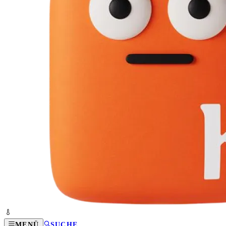
MENÜ
SUCHE