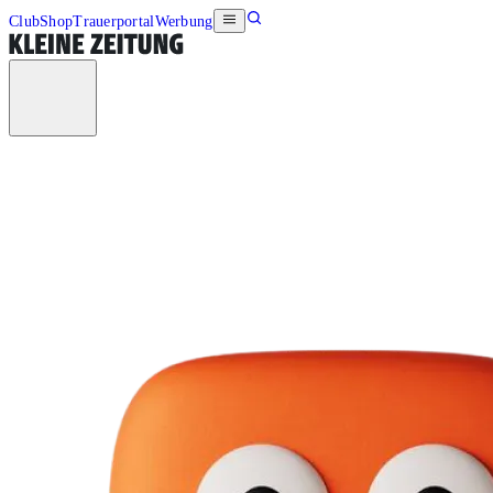
Club
Shop
Trauerportal
Werbung