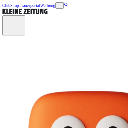
Club
Shop
Trauerportal
Werbung