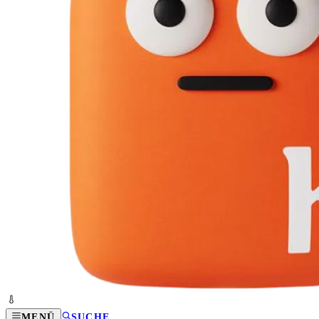
MENÜ
SUCHE