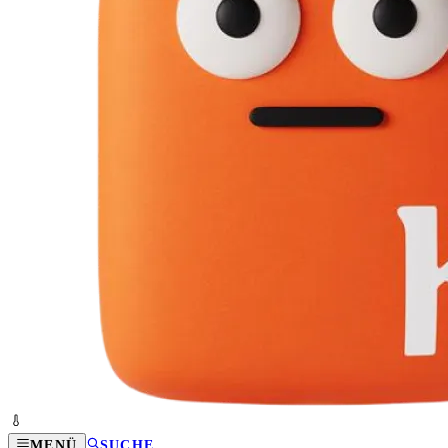
MENÜ
SUCHE