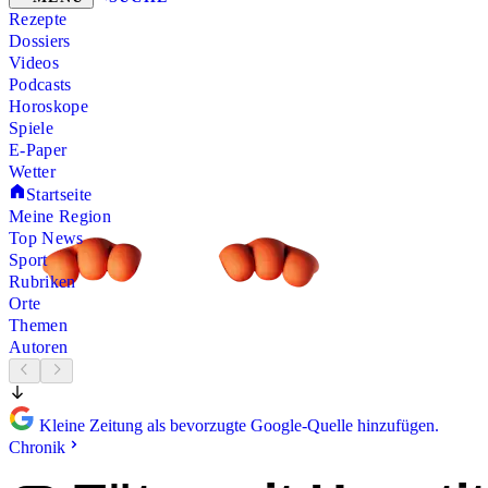
Rezepte
Dossiers
Videos
Podcasts
Horoskope
Spiele
E-Paper
Wetter
Startseite
Meine Region
Top News
Sport
Rubriken
Orte
Themen
Autoren
Kleine Zeitung als bevorzugte Google-Quelle hinzufügen.
Chronik