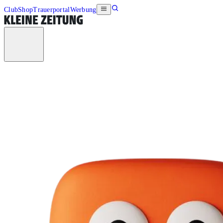
Club
Shop
Trauerportal
Werbung