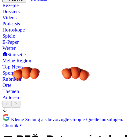
Rezepte
Dossiers
Videos
Podcasts
Horoskope
Spiele
E-Paper
Wetter
Startseite
Meine Region
Top News
Sport
Rubriken
Orte
Themen
Autoren
Kleine Zeitung als bevorzugte Google-Quelle hinzufügen.
Chronik