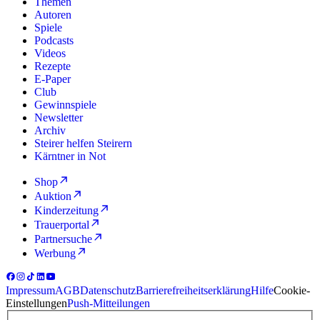
Themen
Autoren
Spiele
Podcasts
Videos
Rezepte
E-Paper
Club
Gewinnspiele
Newsletter
Archiv
Steirer helfen Steirern
Kärntner in Not
Shop
Auktion
Kinderzeitung
Trauerportal
Partnersuche
Werbung
Impressum
AGB
Datenschutz
Barrierefreiheitserklärung
Hilfe
Cookie-
Einstellungen
Push-Mitteilungen