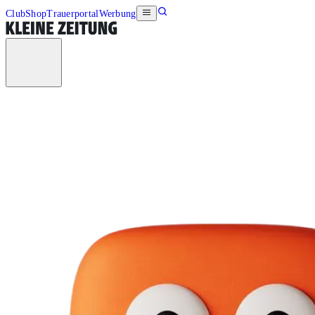
Club
Shop
Trauerportal
Werbung