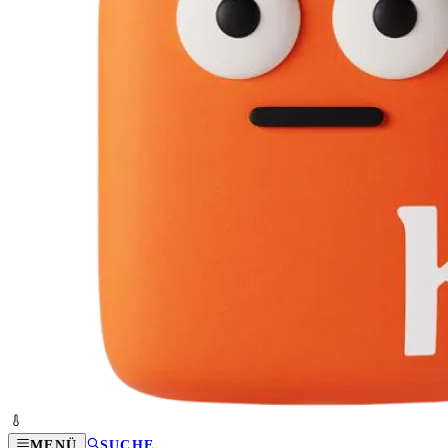
MENÜ
SUCHE