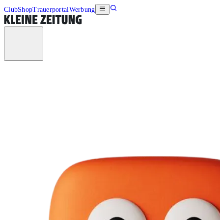
Club
Shop
Trauerportal
Werbung