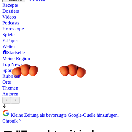
Rezepte
Dossiers
Videos
Podcasts
Horoskope
Spiele
E-Paper
Wetter
Startseite
Meine Region
Top News
Sport
Rubriken
Orte
Themen
Autoren
Kleine Zeitung als bevorzugte Google-Quelle hinzufügen.
Chronik