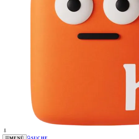
MENÜ
SUCHE