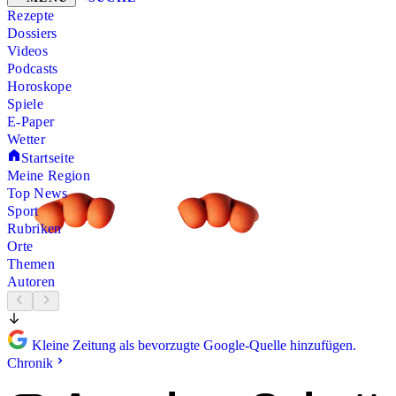
Rezepte
Dossiers
Videos
Podcasts
Horoskope
Spiele
E-Paper
Wetter
Startseite
Meine Region
Top News
Sport
Rubriken
Orte
Themen
Autoren
Kleine Zeitung als bevorzugte Google-Quelle hinzufügen.
Chronik