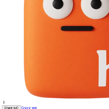
MENÜ
SUCHE