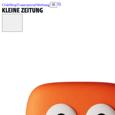
Club
Shop
Trauerportal
Werbung