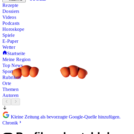
Rezepte
Dossiers
Videos
Podcasts
Horoskope
Spiele
E-Paper
Wetter
Startseite
Meine Region
Top News
Sport
Rubriken
Orte
Themen
Autoren
Kleine Zeitung als bevorzugte Google-Quelle hinzufügen.
Chronik