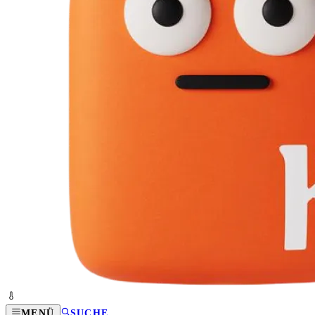
MENÜ
SUCHE