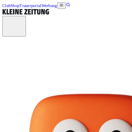
Club
Shop
Trauerportal
Werbung