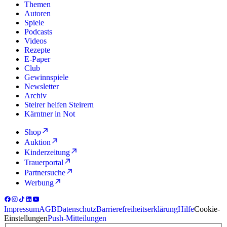
Themen
Autoren
Spiele
Podcasts
Videos
Rezepte
E-Paper
Club
Gewinnspiele
Newsletter
Archiv
Steirer helfen Steirern
Kärntner in Not
Shop
Auktion
Kinderzeitung
Trauerportal
Partnersuche
Werbung
Impressum
AGB
Datenschutz
Barrierefreiheitserklärung
Hilfe
Cookie-
Einstellungen
Push-Mitteilungen