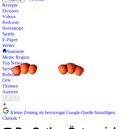
Rezepte
Dossiers
Videos
Podcasts
Horoskope
Spiele
E-Paper
Wetter
Startseite
Meine Region
Top News
Sport
Rubriken
Orte
Themen
Autoren
Kleine Zeitung als bevorzugte Google-Quelle hinzufügen.
Chronik