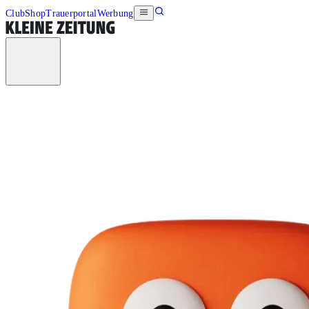
Club
Shop
Trauerportal
Werbung