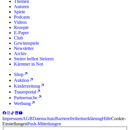
Themen
Autoren
Spiele
Podcasts
Videos
Rezepte
E-Paper
Club
Gewinnspiele
Newsletter
Archiv
Steirer helfen Steirern
Kärntner in Not
Shop
Auktion
Kinderzeitung
Trauerportal
Partnersuche
Werbung
Impressum
AGB
Datenschutz
Barrierefreiheitserklärung
Hilfe
Cookie-
Einstellungen
Push-Mitteilungen