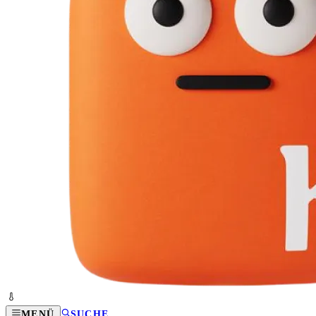
MENÜ
SUCHE