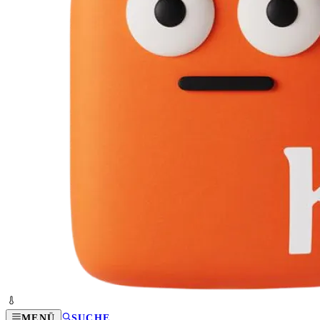
MENÜ
SUCHE