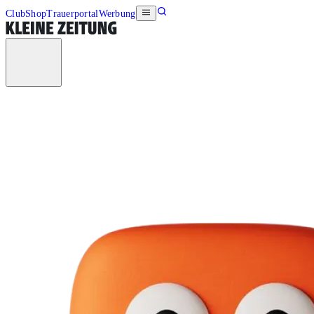
Club
Shop
Trauerportal
Werbung